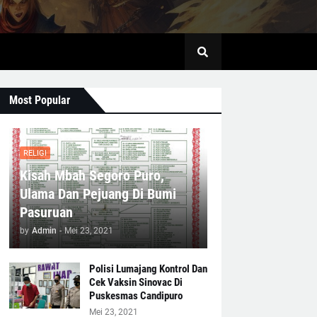
Most Popular
RELIGI
Kisah Mbah Segoro Puro,
Ulama Dan Pejuang Di Bumi
Pasuruan
by
Admin
-
Mei 23, 2021
Polisi Lumajang Kontrol Dan
Cek Vaksin Sinovac Di
Puskesmas Candipuro
Mei 23, 2021