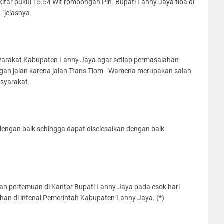
itar pukul 15.54 Wit rombongan Plh. Bupati Lanny Jaya tiba di
"jelasnya.
arakat Kabupaten Lanny Jaya agar setiap permasalahan
an jalan karena jalan Trans Tiom - Wamena merupakan salah
asyarakat.
engan baik sehingga dapat diselesaikan dengan baik
an pertemuan di Kantor Bupati Lanny Jaya pada esok hari
an di intenal Pemerintah Kabupaten Lanny Jaya. (*)