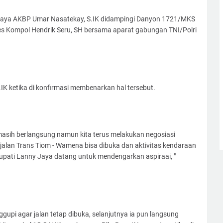
 Jaya AKBP Umar Nasatekay, S.IK didampingi Danyon 1721/MKS
res Kompol Hendrik Seru, SH bersama aparat gabungan TNI/Polri
K ketika di konfirmasi membenarkan hal tersebut.
 masih berlangsung namun kita terus melakukan negosiasi
alan Trans Tiom - Wamena bisa dibuka dan aktivitas kendaraan
Bupati Lanny Jaya datang untuk mendengarkan aspiraai, "
upi agar jalan tetap dibuka, selanjutnya ia pun langsung