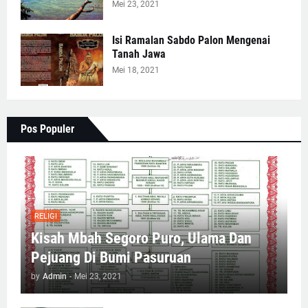
Mei 23, 2021
Isi Ramalan Sabdo Palon Mengenai
Tanah Jawa
Mei 18, 2021
Pos Populer
RELIGI
Kisah Mbah Segoro Puro, Ulama Dan
Pejuang Di Bumi Pasuruan
by
Admin
-
Mei 23, 2021