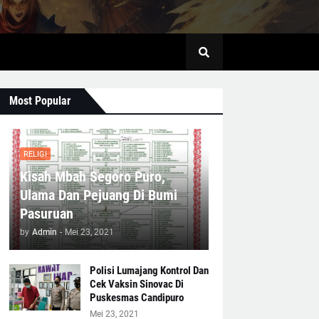
Most Popular
RELIGI
Kisah Mbah Segoro Puro,
Ulama Dan Pejuang Di Bumi
Pasuruan
by
Admin
-
Mei 23, 2021
Polisi Lumajang Kontrol Dan
Cek Vaksin Sinovac Di
Puskesmas Candipuro
Mei 23, 2021