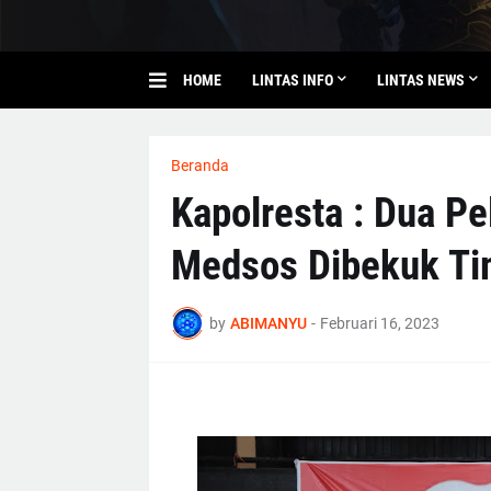
HOME
LINTAS INFO
LINTAS NEWS
Beranda
Kapolresta : Dua Pe
Medsos Dibekuk T
by
ABIMANYU
-
Februari 16, 2023