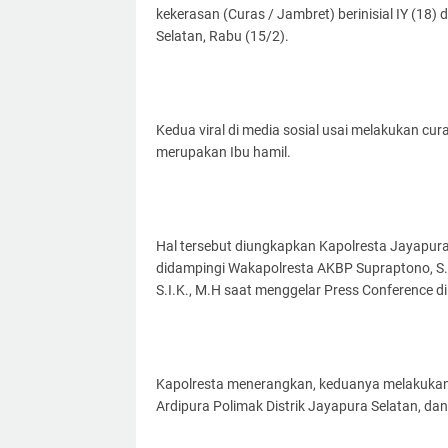
kekerasan (Curas / Jambret) berinisial IY (18)
Selatan, Rabu (15/2).
Kedua viral di media sosial usai melakukan c
merupakan Ibu hamil.
Hal tersebut diungkapkan Kapolresta Jayapura K
didampingi Wakapolresta AKBP Supraptono, S.
S.I.K., M.H saat menggelar Press Conference di
Kapolresta menerangkan, keduanya melakukan a
Ardipura Polimak Distrik Jayapura Selatan, dan 