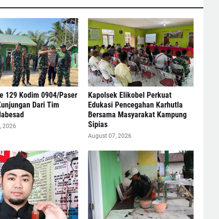
 129 Kodim 0904/Paser
Kapolsek Elikobel Perkuat
Kunjungan Dari Tim
Edukasi Pencegahan Karhutla
Mabesad
Bersama Masyarakat Kampung
Sipias
, 2026
August 07, 2026