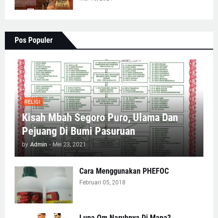
Pos Populer
RELIGI
Kisah Mbah Segoro Puro, Ulama Dan
Pejuang Di Bumi Pasuruan
by
Admin
-
Mei 23, 2021
Cara Menggunakan PHEFOC
Februari 05, 2018
Lupa Om Naruhnya Di Mana?