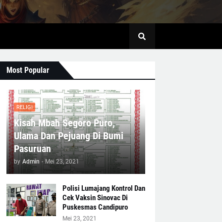
Most Popular
RELIGI
Kisah Mbah Segoro Puro,
Ulama Dan Pejuang Di Bumi
Pasuruan
by
Admin
-
Mei 23, 2021
Polisi Lumajang Kontrol Dan
Cek Vaksin Sinovac Di
Puskesmas Candipuro
Mei 23, 2021