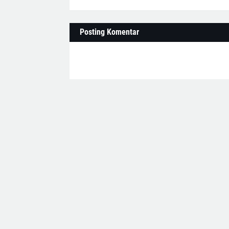
Posting Komentar
Lebih baru
MEDIA ONLI
Lintas Batas