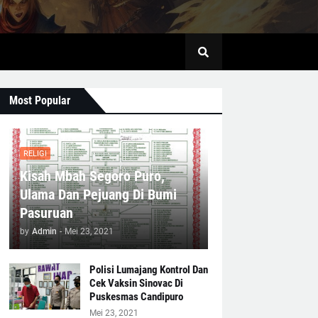
Most Popular
RELIGI
Kisah Mbah Segoro Puro,
Ulama Dan Pejuang Di Bumi
Pasuruan
by
Admin
-
Mei 23, 2021
Polisi Lumajang Kontrol Dan
Cek Vaksin Sinovac Di
Puskesmas Candipuro
Mei 23, 2021