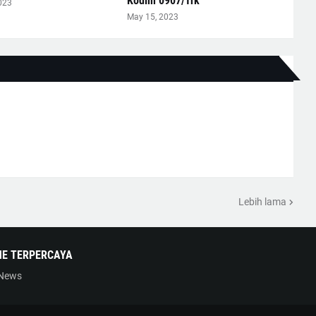
Kodim 0907/Trk
023
May 15, 2023
Lebih lama
NE TERPERCAYA
 News