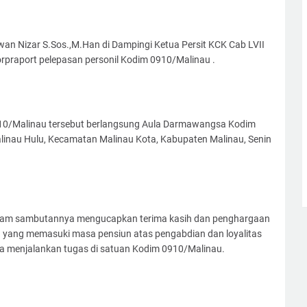
n Nizar S.Sos.,M.Han di Dampingi Ketua Persit KCK Cab LVII
orpraport pelepasan personil Kodim 0910/Malinau .
910/Malinau tersebut berlangsung Aula Darmawangsa Kodim
linau Hulu, Kecamatan Malinau Kota, Kabupaten Malinau, Senin
alam sambutannya mengucapkan terima kasih dan penghargaan
n yang memasuki masa pensiun atas pengabdian dan loyalitas
ama menjalankan tugas di satuan Kodim 0910/Malinau.