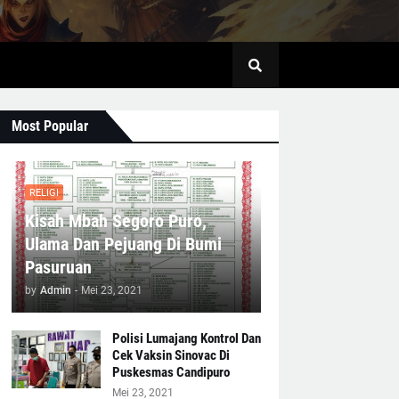
Most Popular
RELIGI
Kisah Mbah Segoro Puro,
Ulama Dan Pejuang Di Bumi
Pasuruan
by
Admin
-
Mei 23, 2021
Polisi Lumajang Kontrol Dan
Cek Vaksin Sinovac Di
Puskesmas Candipuro
Mei 23, 2021