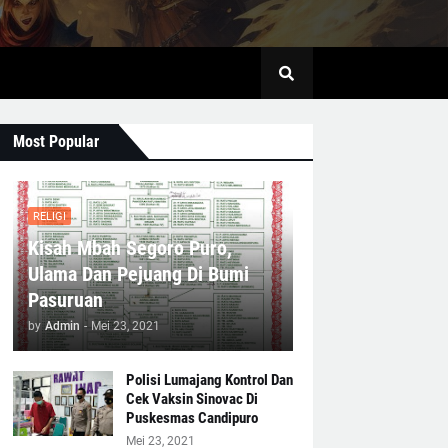
Most Popular
RELIGI
Kisah Mbah Segoro Puro,
Ulama Dan Pejuang Di Bumi
Pasuruan
by
Admin
-
Mei 23, 2021
Polisi Lumajang Kontrol Dan
Cek Vaksin Sinovac Di
Puskesmas Candipuro
Mei 23, 2021