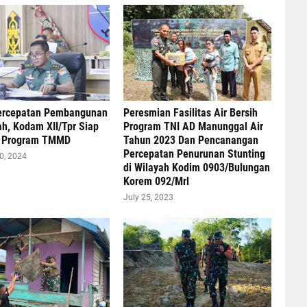
ercepatan Pembangunan
Peresmian Fasilitas Air Bersih
ah, Kodam XII/Tpr Siap
Program TNI AD Manunggal Air
n Program TMMD
Tahun 2023 Dan Pencanangan
Percepatan Penurunan Stunting
0, 2024
di Wilayah Kodim 0903/Bulungan
Korem 092/Mrl
July 25, 2023