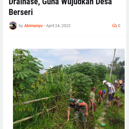
Drainase, Guna Wujudkan Desa
Berseri
by
Abimanyu
-
April 24, 2022
0