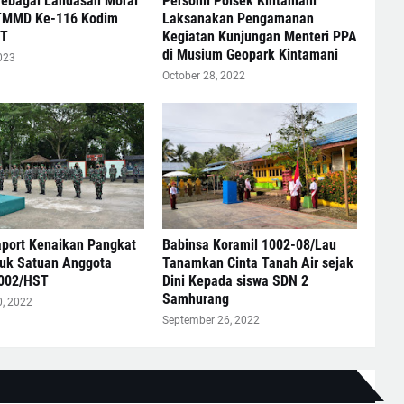
Sebagai Landasan Moral
Personil Polsek Kintamani
TMMD Ke-116 Kodim
Laksanakan Pengamanan
ST
Kegiatan Kunjungan Menteri PPA
di Musium Geopark Kintamani
023
October 28, 2022
aport Kenaikan Pangkat
Babinsa Koramil 1002-08/Lau
uk Satuan Anggota
Tanamkan Cinta Tanah Air sejak
002/HST
Dini Kepada siswa SDN 2
Samhurang
0, 2022
September 26, 2022