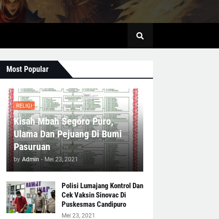
Most Popular
RELIGI
Kisah Mbah Segoro Puro,
Ulama Dan Pejuang Di Bumi
Pasuruan
by
Admin
-
Mei 23, 2021
Polisi Lumajang Kontrol Dan
Cek Vaksin Sinovac Di
Puskesmas Candipuro
Mei 23, 2021