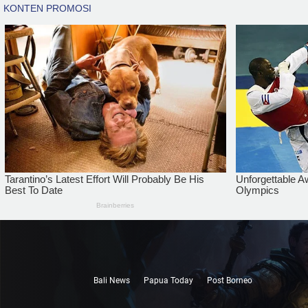
Bali News
Papua Today
Post Borneo