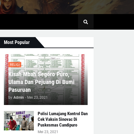
Most Popular
RELIGI
Kisah Mbah Segoro Puro,
Ulama Dan Pejuang Di Bumi
Pasuruan
by
Admin
-
Mei 23, 2021
Polisi Lumajang Kontrol Dan
Cek Vaksin Sinovac Di
Puskesmas Candipuro
Mei 23, 2021