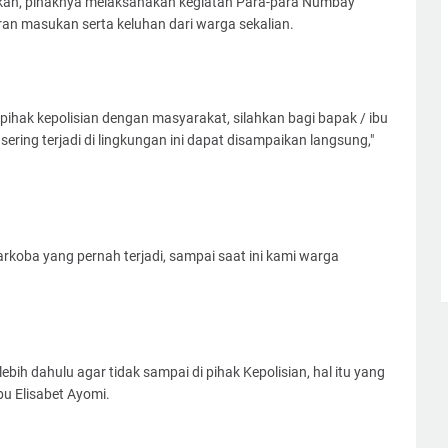
kan, pihaknya melaksanakan kegiatan Para-para Numbay
an masukan serta keluhan dari warga sekalian.
i pihak kepolisian dengan masyarakat, silahkan bagi bapak / ibu
ing terjadi di lingkungan ini dapat disampaikan langsung,"
rkoba yang pernah terjadi, sampai saat ini kami warga
.
bih dahulu agar tidak sampai di pihak Kepolisian, hal itu yang
bu Elisabet Ayomi.