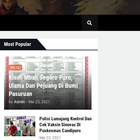
Most Popular
RELIGI
Kisah Mbah Segoro Puro,
Ulama Dan Pejuang Di Bumi
Pasuruan
by
Admin
-
Mei 23, 2021
Polisi Lumajang Kontrol Dan
Cek Vaksin Sinovac Di
Puskesmas Candipuro
Mei 23, 2021