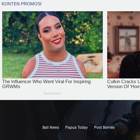
Bali News
Papua Today
Post Borneo