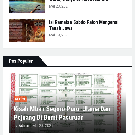
Mei 23, 2021
Isi Ramalan Sabdo Palon Mengenai
Tanah Jawa
Mei 18, 2021
Pos Populer
RELIGI
Kisah Mbah Segoro Puro, Ulama Dan
Pejuang Di Bumi Pasuruan
by
Admin
-
Mei 23, 2021