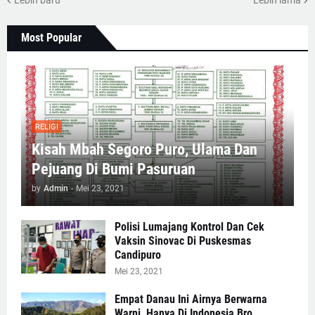
Most Popular
RELIGI
Kisah Mbah Segoro Puro, Ulama Dan
Pejuang Di Bumi Pasuruan
by
Admin
-
Mei 23, 2021
Polisi Lumajang Kontrol Dan Cek
Vaksin Sinovac Di Puskesmas
Candipuro
Mei 23, 2021
Empat Danau Ini Airnya Berwarna
Warni, Hanya Di Indonesia Bro