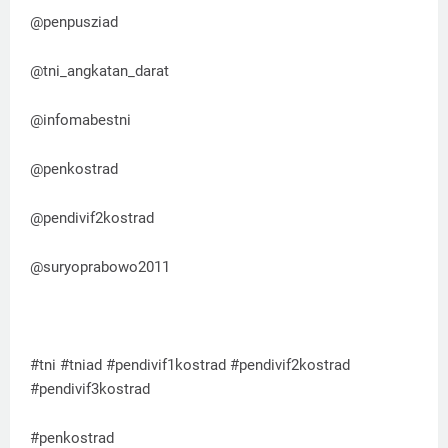
@penpusziad
@tni_angkatan_darat
@infomabestni
@penkostrad
@pendivif2kostrad
@suryoprabowo2011
#tni #tniad #pendivif1kostrad #pendivif2kostrad
#pendivif3kostrad
#penkostrad