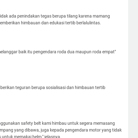
tidak ada penindakan tegas berupa tilang karena mamang
memberikan himbauan dan edukasi tertib berlalulintas.
elanggar baik itu pengendara roda dua maupun roda empat"
berikan teguran berupa sosialisasi dan himbauan tertib
nggunakan safety belt kami himbau untuk segera memasang
umpang yang dibawa, juga kepada pengendara motor yang tidak
untuk memakai helm," jelasnya.