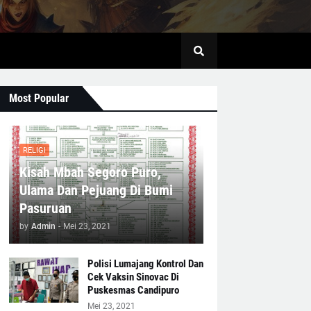
Most Popular
RELIGI
Kisah Mbah Segoro Puro,
Ulama Dan Pejuang Di Bumi
Pasuruan
by
Admin
-
Mei 23, 2021
Polisi Lumajang Kontrol Dan
Cek Vaksin Sinovac Di
Puskesmas Candipuro
Mei 23, 2021