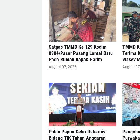
Satgas TMMD Ke 129 Kodim
TMMD Ke
0904/Paser Pasang Lantai Baru
Terima 
Pada Rumah Bapak Harim
Wasev 
August 07, 2026
August 07
Polda Papua Gelar Rakernis
Pengobat
Bidang TIK Tahun Anggaran
Purwakar