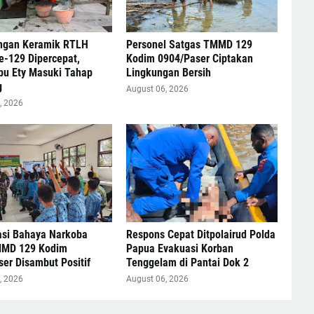
gan Keramik RTLH
Personel Satgas TMMD 129
-129 Dipercepat,
Kodim 0904/Paser Ciptakan
bu Ety Masuki Tahap
Lingkungan Bersih
g
August 06, 2026
, 2026
asi Bahaya Narkoba
Respons Cepat Ditpolairud Polda
MD 129 Kodim
Papua Evakuasi Korban
er Disambut Positif
Tenggelam di Pantai Dok 2
, 2026
August 06, 2026