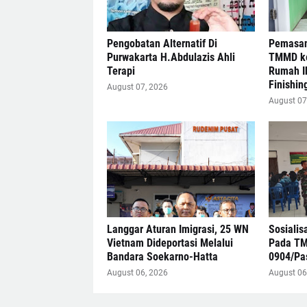
Pengobatan Alternatif Di
Pemasan
Purwakarta H.Abdulazis Ahli
TMMD ke
Terapi
Rumah I
Finishin
August 07, 2026
August 07
Langgar Aturan Imigrasi, 25 WN
Sosialis
Vietnam Dideportasi Melalui
Pada TM
Bandara Soekarno-Hatta
0904/Pas
August 06, 2026
August 06