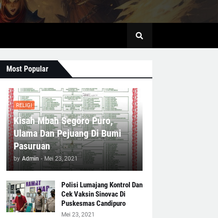
Most Popular
RELIGI
Kisah Mbah Segoro Puro,
Ulama Dan Pejuang Di Bumi
Pasuruan
by
Admin
-
Mei 23, 2021
Polisi Lumajang Kontrol Dan
Cek Vaksin Sinovac Di
Puskesmas Candipuro
Mei 23, 2021