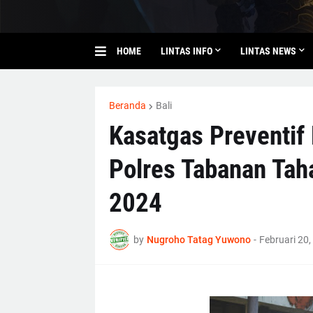
HOME
LINTAS INFO
LINTAS NEWS
Beranda
Bali
Kasatgas Preventif
Polres Tabanan Tah
2024
by
Nugroho Tatag Yuwono
-
Februari 20,