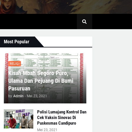
Most Popular
RELIGI
Kisah Mbah Segoro Puro,
Ulama Dan Pejuang Di Bumi
Pasuruan
by
Admin
-
Mei 23, 2021
Polisi Lumajang Kontrol Dan
Cek Vaksin Sinovac Di
Puskesmas Candipuro
Mei 23, 2021