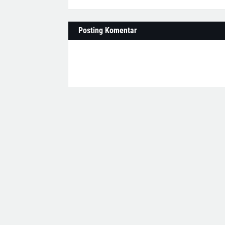
Posting Komentar
Lebih baru
MEDIA ONLI
Lintas Batas