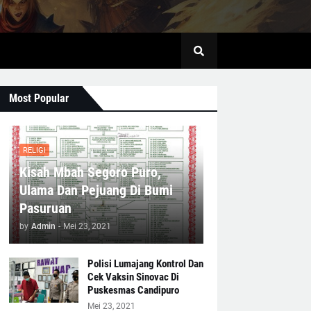
Most Popular
RELIGI
Kisah Mbah Segoro Puro,
Ulama Dan Pejuang Di Bumi
Pasuruan
by
Admin
-
Mei 23, 2021
Polisi Lumajang Kontrol Dan
Cek Vaksin Sinovac Di
Puskesmas Candipuro
Mei 23, 2021