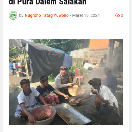
di Pura Dalem Salakan
by
Nugroho Tatag Yuwono
-
Maret 19, 2024
0