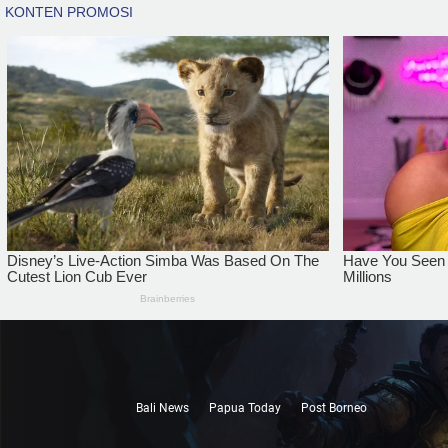
Bali News
Papua Today
Post Borneo