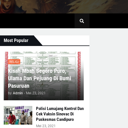
Most Popular
RELIGI
Kisah Mbah Segoro Puro,
Ulama Dan Pejuang Di Bumi
Pasuruan
by
Admin
-
Mei 23, 2021
Polisi Lumajang Kontrol Dan
Cek Vaksin Sinovac Di
Puskesmas Candipuro
Mei 23, 2021