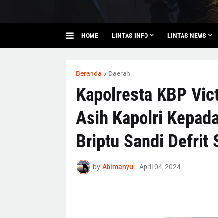
HOME
LINTAS INFO
LINTAS NEWS
Beranda
Daerah
Kapolresta KBP Vic
Asih Kapolri Kepad
Briptu Sandi Defrit 
by
Abimanyu
-
April 04, 2024