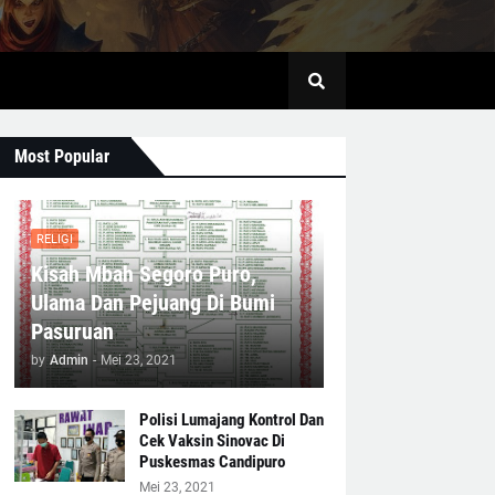
Most Popular
RELIGI
Kisah Mbah Segoro Puro,
Ulama Dan Pejuang Di Bumi
Pasuruan
by
Admin
-
Mei 23, 2021
Polisi Lumajang Kontrol Dan
Cek Vaksin Sinovac Di
Puskesmas Candipuro
Mei 23, 2021