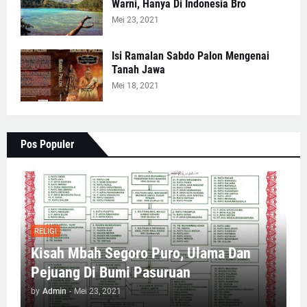
Warni, Hanya Di Indonesia Bro
Mei 23, 2021
Isi Ramalan Sabdo Palon Mengenai
Tanah Jawa
Mei 18, 2021
Pos Populer
RELIGI
Kisah Mbah Segoro Puro, Ulama Dan
Pejuang Di Bumi Pasuruan
by
Admin
-
Mei 23, 2021