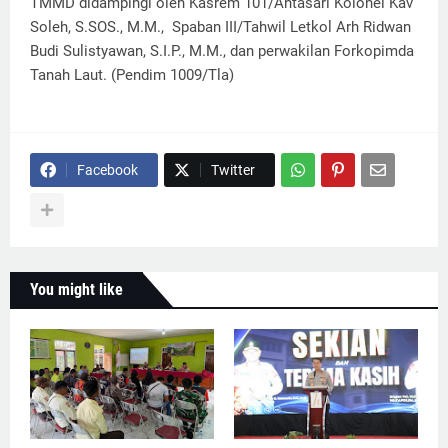
TMMD didampingi oleh Kasrem 101/Antasari Kolonel Kav
Soleh, S.SOS., M.M., Spaban III/Tahwil Letkol Arh Ridwan
Budi Sulistyawan, S.I.P., M.M., dan perwakilan Forkopimda
Tanah Laut. (Pendim 1009/Tla)
Facebook
Twitter
You might like