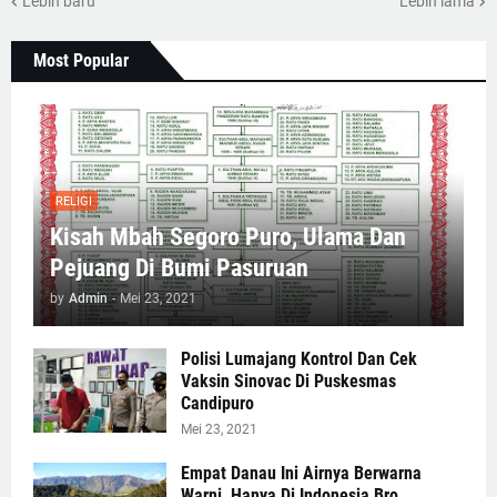
Lebih baru
Lebih lama
Most Popular
RELIGI
Kisah Mbah Segoro Puro, Ulama Dan
Pejuang Di Bumi Pasuruan
by
Admin
-
Mei 23, 2021
Polisi Lumajang Kontrol Dan Cek
Vaksin Sinovac Di Puskesmas
Candipuro
Mei 23, 2021
Empat Danau Ini Airnya Berwarna
Warni, Hanya Di Indonesia Bro