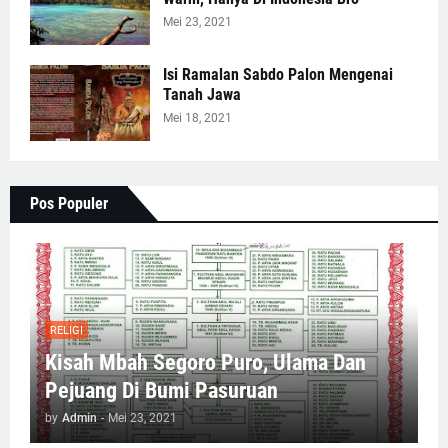
Mei 23, 2021
Isi Ramalan Sabdo Palon Mengenai
Tanah Jawa
Mei 18, 2021
Pos Populer
RELIGI
Kisah Mbah Segoro Puro, Ulama Dan
Pejuang Di Bumi Pasuruan
by
Admin
-
Mei 23, 2021