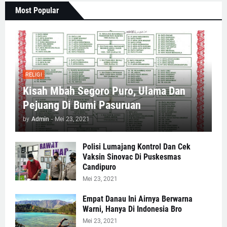
Most Popular
RELIGI
Kisah Mbah Segoro Puro, Ulama Dan
Pejuang Di Bumi Pasuruan
by
Admin
-
Mei 23, 2021
Polisi Lumajang Kontrol Dan Cek
Vaksin Sinovac Di Puskesmas
Candipuro
Mei 23, 2021
Empat Danau Ini Airnya Berwarna
Warni, Hanya Di Indonesia Bro
Mei 23, 2021