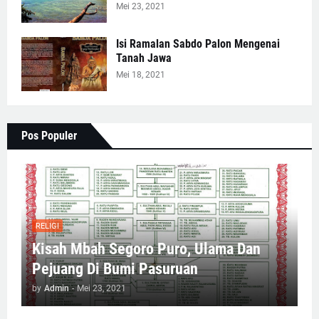
Mei 23, 2021
Isi Ramalan Sabdo Palon Mengenai
Tanah Jawa
Mei 18, 2021
Pos Populer
RELIGI
Kisah Mbah Segoro Puro, Ulama Dan
Pejuang Di Bumi Pasuruan
by
Admin
-
Mei 23, 2021