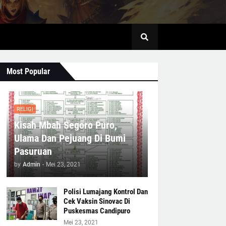
Most Popular
RELIGI
Kisah Mbah Segoro Puro,
Ulama Dan Pejuang Di Bumi
Pasuruan
by
Admin
-
Mei 23, 2021
Polisi Lumajang Kontrol Dan
Cek Vaksin Sinovac Di
Puskesmas Candipuro
Mei 23, 2021