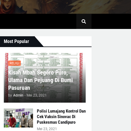
Most Popular
RELIGI
Kisah Mbah Segoro Puro,
Ulama Dan Pejuang Di Bumi
Pasuruan
by
Admin
-
Mei 23, 2021
Polisi Lumajang Kontrol Dan
Cek Vaksin Sinovac Di
Puskesmas Candipuro
Mei 23, 2021