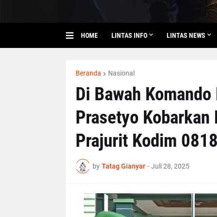
HOME
LINTAS INFO
LINTAS NEWS
Beranda
Nasional
Di Bawah Komando B
Prasetyo Kobarkan 
Prajurit Kodim 081
by
Tatag Gianyar
-
Juli 28, 2025