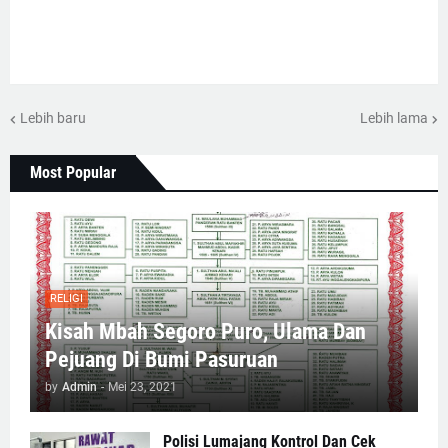
Lebih baru
Lebih lama
Most Popular
RELIGI
Kisah Mbah Segoro Puro, Ulama Dan
Pejuang Di Bumi Pasuruan
by
Admin
-
Mei 23, 2021
Polisi Lumajang Kontrol Dan Cek