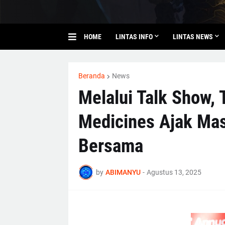
HOME
LINTAS INFO
LINTAS NEWS
Beranda
News
Melalui Talk Show, 
Medicines Ajak Ma
Bersama
by
ABIMANYU
-
Agustus 13, 2025