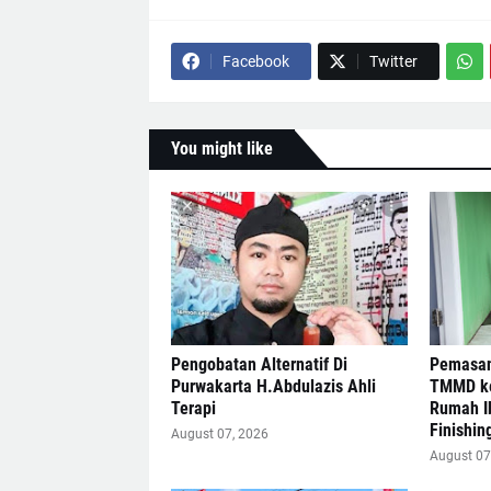
Facebook
Twitter
You might like
Pengobatan Alternatif Di
Pemasan
Purwakarta H.Abdulazis Ahli
TMMD ke
Terapi
Rumah I
Finishin
August 07, 2026
August 07