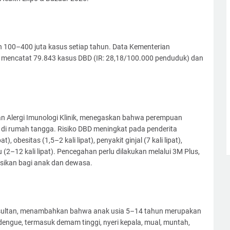
 100–400 juta kasus setiap tahun. Data Kementerian
 mencatat 79.843 kasus DBD (IR: 28,18/100.000 penduduk) dan
tan Alergi Imunologi Klinik, menegaskan bahwa perempuan
 di rumah tangga. Risiko DBD meningkat pada penderita
t), obesitas (1,5–2 kali lipat), penyakit ginjal (7 kali lipat),
u (2–12 kali lipat). Pencegahan perlu dilakukan melalui 3M Plus,
asikan bagi anak dan dewasa.
Konsultan, menambahkan bahwa anak usia 5–14 tahun merupakan
 dengue, termasuk demam tinggi, nyeri kepala, mual, muntah,