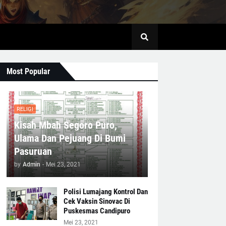
Most Popular
RELIGI
Kisah Mbah Segoro Puro,
Ulama Dan Pejuang Di Bumi
Pasuruan
by
Admin
-
Mei 23, 2021
Polisi Lumajang Kontrol Dan
Cek Vaksin Sinovac Di
Puskesmas Candipuro
Mei 23, 2021