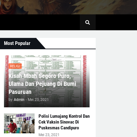
Most Popular
RELIGI
Kisah Mbah Segoro Puro,
Ulama Dan Pejuang Di Bumi
Pasuruan
by
Admin
-
Mei 23, 2021
Polisi Lumajang Kontrol Dan
Cek Vaksin Sinovac Di
Puskesmas Candipuro
Mei 23, 2021