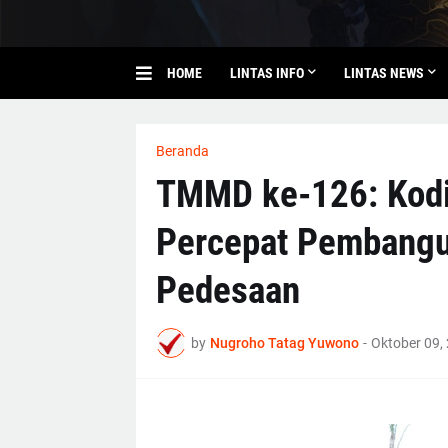
HOME
LINTAS INFO
LINTAS NEWS
Beranda
TMMD ke-126: Kod
Percepat Pembangun
Pedesaan
by
Nugroho Tatag Yuwono
-
Oktober 09,