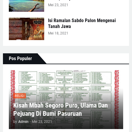
Mei 23, 2021
Isi Ramalan Sabdo Palon Mengenai
Tanah Jawa
Mei 18, 2021
Pos Populer
RELIGI
Kisah Mbah Segoro Puro, Ulama Dan
Pejuang Di Bumi Pasuruan
by
Admin
-
Mei 23, 2021