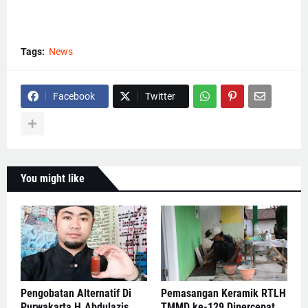
Tags:
News
Facebook
Twitter
You might like
Pengobatan Alternatif Di
Pemasangan Keramik RTLH
Purwakarta H.Abdulazis
TMMD ke-129 Dipercepat,