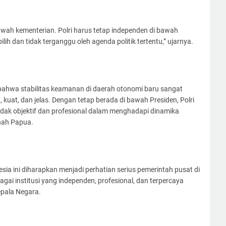
awah kementerian. Polri harus tetap independen di bawah
ih dan tidak terganggu oleh agenda politik tertentu,” ujarnya.
bahwa stabilitas keamanan di daerah otonomi baru sangat
kuat, dan jelas. Dengan tetap berada di bawah Presiden, Polri
ndak objektif dan profesional dalam menghadapi dinamika
nah Papua.
esia ini diharapkan menjadi perhatian serius pemerintah pusat di
gai institusi yang independen, profesional, dan terpercaya
pala Negara.