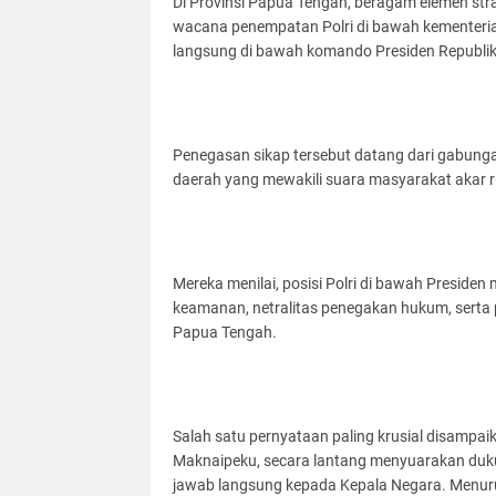
Di Provinsi Papua Tengah, beragam elemen str
wacana penempatan Polri di bawah kementeri
langsung di bawah komando Presiden Republik
Penegasan sikap tersebut datang dari gabungan
daerah yang mewakili suara masyarakat akar 
Mereka menilai, posisi Polri di bawah Presiden
keamanan, netralitas penegakan hukum, serta 
Papua Tengah.
Salah satu pernyataan paling krusial disampa
Maknaipeku, secara lantang menyuarakan duk
jawab langsung kepada Kepala Negara. Menuru