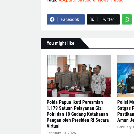
Tags:
Abepura
Jayapura
News
Papua
Facebook
Twitter
You might like
Polda Papua Ikuti Peresmian
Polisi M
1.179 Satuan Pelayanan Gizi
Satgas 
Polri dan 18 Gudang Ketahanan
Pastika
Pangan oleh Presiden RI Secara
Aman Je
Virtual
February 
February 13, 2026