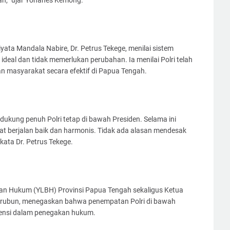
ian,” ujar Yohanes Kemong.
iyata Mandala Nabire, Dr. Petrus Tekege, menilai sistem
 ideal dan tidak memerlukan perubahan. Ia menilai Polri telah
n masyarakat secara efektif di Papua Tengah.
ukung penuh Polri tetap di bawah Presiden. Selama ini
t berjalan baik dan harmonis. Tidak ada alasan mendesak
ata Dr. Petrus Tekege.
an Hukum (YLBH) Provinsi Papua Tengah sekaligus Ketua
urubun, menegaskan bahwa penempatan Polri di bawah
vensi dalam penegakan hukum.