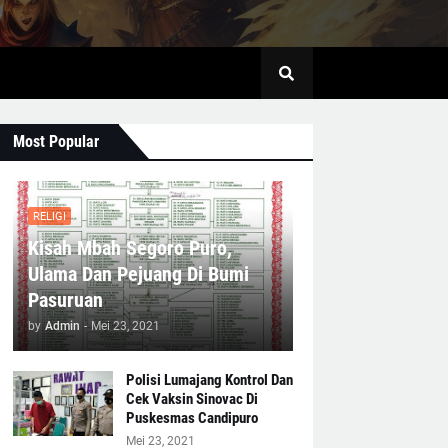
Most Popular
RELIGI
Kisah Mbah Segoro Puro,
Ulama Dan Pejuang Di Bumi
Pasuruan
by
Admin
-
Mei 23, 2021
Polisi Lumajang Kontrol Dan
Cek Vaksin Sinovac Di
Puskesmas Candipuro
Mei 23, 2021