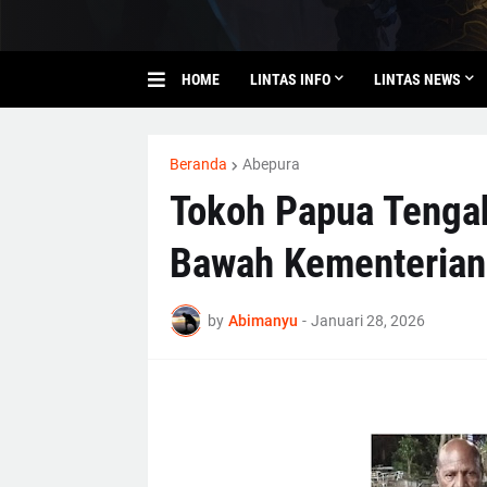
HOME
LINTAS INFO
LINTAS NEWS
Beranda
Abepura
Tokoh Papua Tengah 
Bawah Kementerian
by
Abimanyu
-
Januari 28, 2026