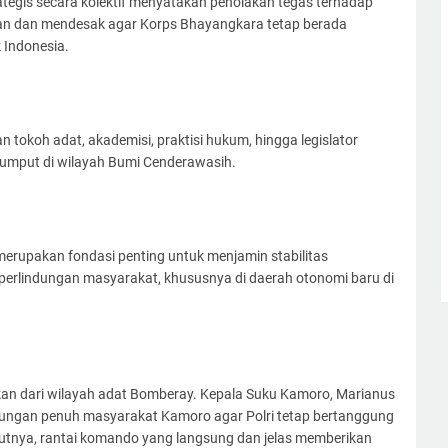
ategis secara kolektif menyatakan penolakan tegas terhadap
an dan mendesak agar Korps Bhayangkara tetap berada
 Indonesia.
 tokoh adat, akademisi, praktisi hukum, hingga legislator
rumput di wilayah Bumi Cenderawasih.
 merupakan fondasi penting untuk menjamin stabilitas
perlindungan masyarakat, khususnya di daerah otonomi baru di
ikan dari wilayah adat Bomberay. Kepala Suku Kamoro, Marianus
ungan penuh masyarakat Kamoro agar Polri tetap bertanggung
tnya, rantai komando yang langsung dan jelas memberikan