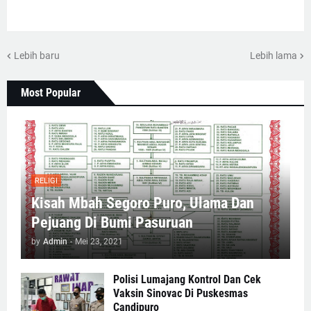
Lebih baru
Lebih lama
Most Popular
RELIGI
Kisah Mbah Segoro Puro, Ulama Dan
Pejuang Di Bumi Pasuruan
by
Admin
-
Mei 23, 2021
Polisi Lumajang Kontrol Dan Cek
Vaksin Sinovac Di Puskesmas
Candipuro