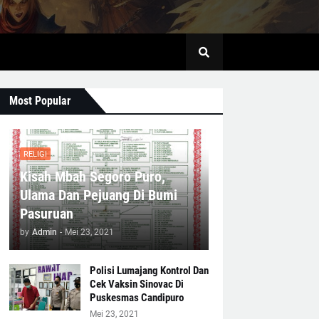
Most Popular
RELIGI
Kisah Mbah Segoro Puro,
Ulama Dan Pejuang Di Bumi
Pasuruan
by
Admin
-
Mei 23, 2021
Polisi Lumajang Kontrol Dan
Cek Vaksin Sinovac Di
Puskesmas Candipuro
Mei 23, 2021