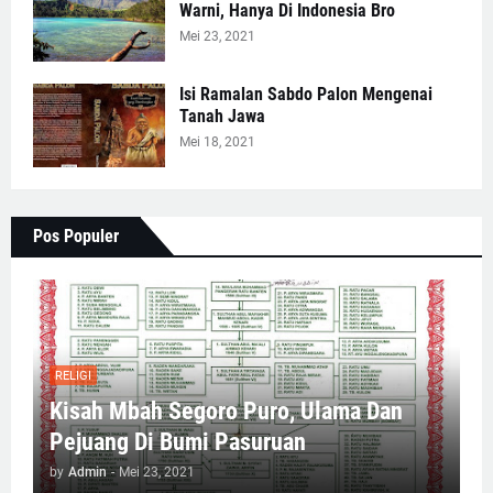
Warni, Hanya Di Indonesia Bro
Mei 23, 2021
Isi Ramalan Sabdo Palon Mengenai
Tanah Jawa
Mei 18, 2021
Pos Populer
RELIGI
Kisah Mbah Segoro Puro, Ulama Dan
Pejuang Di Bumi Pasuruan
by
Admin
-
Mei 23, 2021