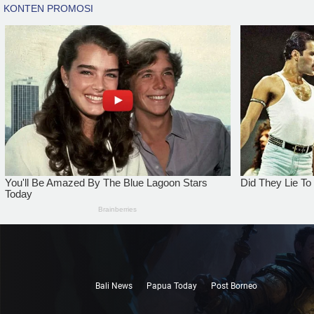
Bali News
Papua Today
Post Borneo