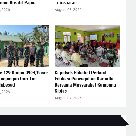
nomi Kreatif Papua
Transparan
, 2026
August 08, 2026
 129 Kodim 0904/Paser
Kapolsek Elikobel Perkuat
Kunjungan Dari Tim
Edukasi Pencegahan Karhutla
Mabesad
Bersama Masyarakat Kampung
Sipias
, 2026
August 07, 2026