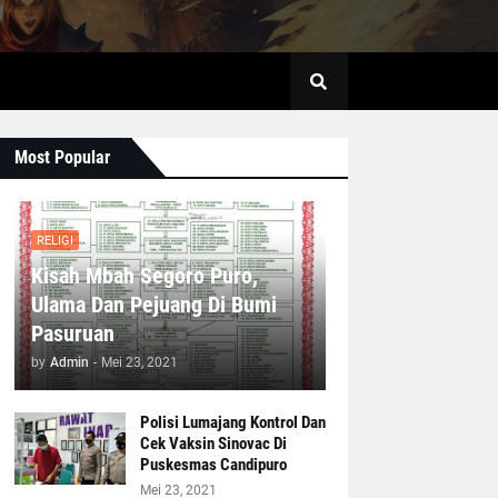
Most Popular
RELIGI
Kisah Mbah Segoro Puro,
Ulama Dan Pejuang Di Bumi
Pasuruan
by
Admin
-
Mei 23, 2021
Polisi Lumajang Kontrol Dan
Cek Vaksin Sinovac Di
Puskesmas Candipuro
Mei 23, 2021