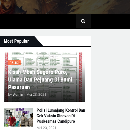
Most Popular
RELIGI
Kisah Mbah Segoro Puro,
Ulama Dan Pejuang Di Bumi
Pasuruan
by
Admin
-
Mei 23, 2021
Polisi Lumajang Kontrol Dan
Cek Vaksin Sinovac Di
Puskesmas Candipuro
Mei 23, 2021