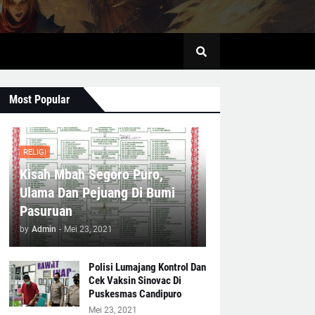
Most Popular
RELIGI
Kisah Mbah Segoro Puro,
Ulama Dan Pejuang Di Bumi
Pasuruan
by
Admin
-
Mei 23, 2021
Polisi Lumajang Kontrol Dan
Cek Vaksin Sinovac Di
Puskesmas Candipuro
Mei 23, 2021