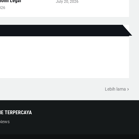
nomi Legal
July 20, 2026
026
Lebih lama
NE TERPERCAYA
 News