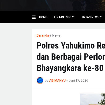
HOME
LINTAS INFO
LINTAS NEWS
Beranda
News
Polres Yahukimo R
dan Berbagai Perl
Bhayangkara ke-80
by
ABIMANYU
-
Juni 17, 2026