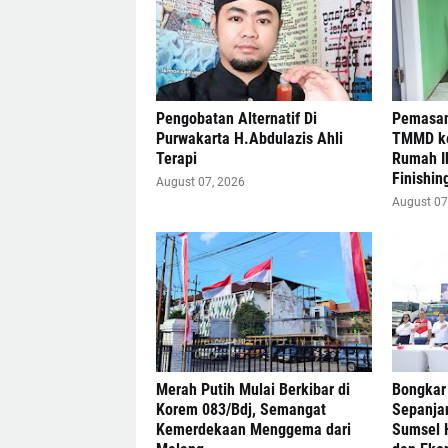
Pengobatan Alternatif Di
Pemasan
Purwakarta H.Abdulazis Ahli
TMMD ke
Terapi
Rumah I
Finishin
August 07, 2026
August 07
Merah Putih Mulai Berkibar di
Bongkar
Korem 083/Bdj, Semangat
Sepanja
Kemerdekaan Menggema dari
Sumsel 