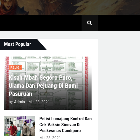
Most Popular
RELIGI
Kisah Mbah Segoro Puro,
Ulama Dan Pejuang Di Bumi
Pasuruan
by
Admin
-
Mei 23, 2021
Polisi Lumajang Kontrol Dan
Cek Vaksin Sinovac Di
Puskesmas Candipuro
Mei 23, 2021