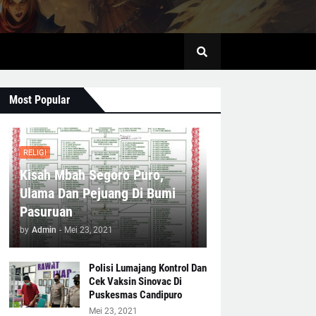
Most Popular
RELIGI
Kisah Mbah Segoro Puro,
Ulama Dan Pejuang Di Bumi
Pasuruan
by
Admin
-
Mei 23, 2021
Polisi Lumajang Kontrol Dan
Cek Vaksin Sinovac Di
Puskesmas Candipuro
Mei 23, 2021