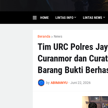
HOME
LINTAS INFO
LINTAS NEWS
Beranda
News
Tim URC Polres Ja
Curanmor dan Curat
Barang Bukti Berha
by
ABIMANYU
-
Juni 22, 2026