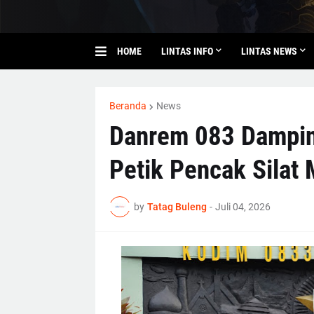
HOME
LINTAS INFO
LINTAS NEWS
Beranda
News
Danrem 083 Damping
Petik Pencak Silat 
by
Tatag Buleng
-
Juli 04, 2026