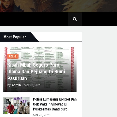
Most Popular
RELIGI
Kisah Mbah Segoro Puro,
Ulama Dan Pejuang Di Bumi
Pasuruan
by
Admin
-
Mei 23, 2021
Polisi Lumajang Kontrol Dan
Cek Vaksin Sinovac Di
Puskesmas Candipuro
Mei 23, 2021