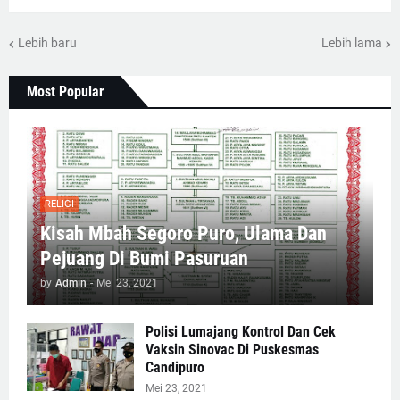
Lebih baru
Lebih lama
Most Popular
RELIGI
Kisah Mbah Segoro Puro, Ulama Dan
Pejuang Di Bumi Pasuruan
by
Admin
-
Mei 23, 2021
Polisi Lumajang Kontrol Dan Cek
Vaksin Sinovac Di Puskesmas
Candipuro
Mei 23, 2021