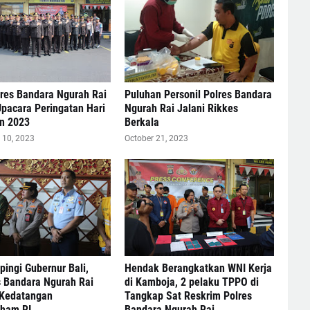
res Bandara Ngurah Rai
Puluhan Personil Polres Bandara
pacara Peringatan Hari
Ngurah Rai Jalani Rikkes
n 2023
Berkala
10, 2023
October 21, 2023
ingi Gubernur Bali,
Hendak Berangkatkan WNI Kerja
s Bandara Ngurah Rai
di Kamboja, 2 pelaku TPPO di
Kedatangan
Tangkap Sat Reskrim Polres
ham RI
Bandara Ngurah Rai