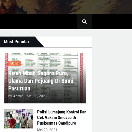
Most Popular
RELIGI
Kisah Mbah Segoro Puro,
Ulama Dan Pejuang Di Bumi
Pasuruan
by
Admin
-
Mei 23, 2021
Polisi Lumajang Kontrol Dan
Cek Vaksin Sinovac Di
Puskesmas Candipuro
Mei 23, 2021