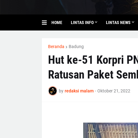
HOME
LINTAS INFO
LINTAS NEWS
Beranda
Badung
Hut ke-51 Korpri P
Ratusan Paket Sem
by
redaksi malam
-
Oktober 21, 2022