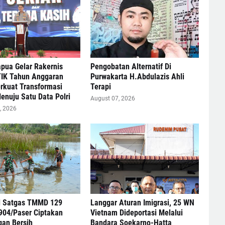
pua Gelar Rakernis
Pengobatan Alternatif Di
TIK Tahun Anggaran
Purwakarta H.Abdulazis Ahli
rkuat Transformasi
Terapi
Menuju Satu Data Polri
August 07, 2026
, 2026
l Satgas TMMD 129
Langgar Aturan Imigrasi, 25 WN
904/Paser Ciptakan
Vietnam Dideportasi Melalui
gan Bersih
Bandara Soekarno-Hatta