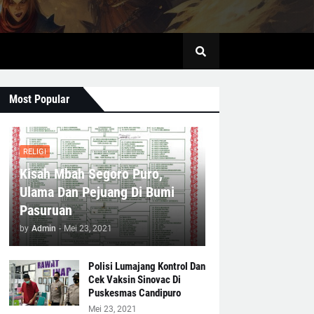
Most Popular
RELIGI
Kisah Mbah Segoro Puro,
Ulama Dan Pejuang Di Bumi
Pasuruan
by
Admin
-
Mei 23, 2021
Polisi Lumajang Kontrol Dan
Cek Vaksin Sinovac Di
Puskesmas Candipuro
Mei 23, 2021