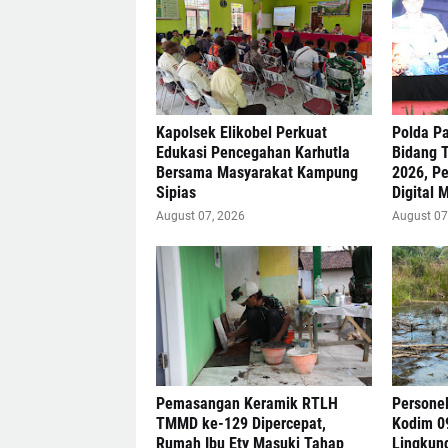
Kapolsek Elikobel Perkuat
Polda Pa
Edukasi Pencegahan Karhutla
Bidang 
Bersama Masyarakat Kampung
2026, Pe
Sipias
Digital 
August 07, 2026
August 07
Pemasangan Keramik RTLH
Persone
TMMD ke-129 Dipercepat,
Kodim 0
Rumah Ibu Ety Masuki Tahap
Lingkun