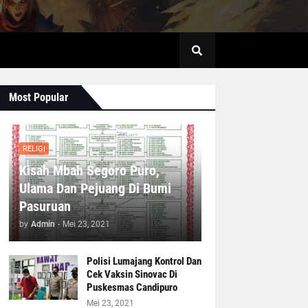
Most Popular
RELIGI
Kisah Mbah Segoro Puro,
Ulama Dan Pejuang Di Bumi
Pasuruan
by
Admin
-
Mei 23, 2021
Polisi Lumajang Kontrol Dan
Cek Vaksin Sinovac Di
Puskesmas Candipuro
Mei 23, 2021