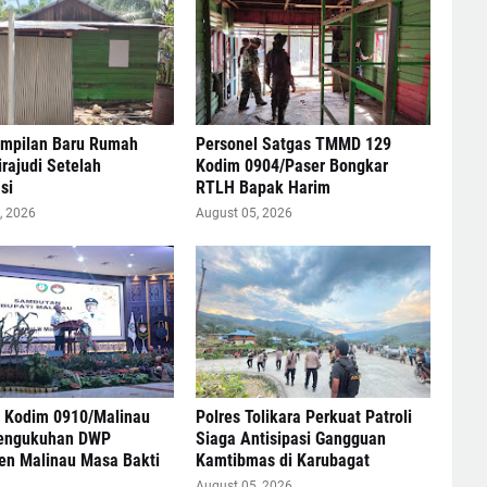
ampilan Baru Rumah
Personel Satgas TMMD 129
rajudi Setelah
Kodim 0904/Paser Bongkar
si
RTLH Bapak Harim
, 2026
August 05, 2026
s Kodim 0910/Malinau
Polres Tolikara Perkuat Patroli
Pengukuhan DWP
Siaga Antisipasi Gangguan
en Malinau Masa Bakti
Kamtibmas di Karubagat
August 05, 2026