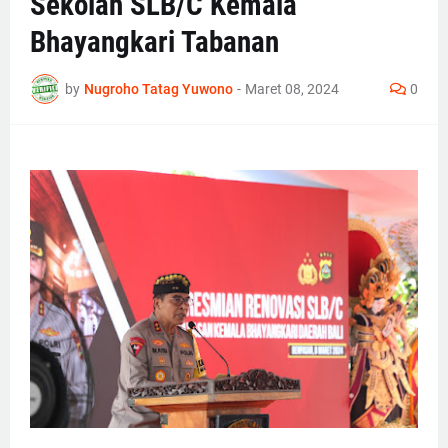
Sekolah SLB/C Kemala
Bhayangkari Tabanan
by
Nugroho Tatag Yuwono
-
Maret 08, 2024
0