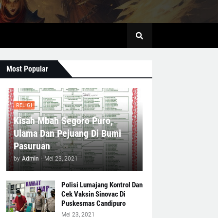
Most Popular
RELIGI
Kisah Mbah Segoro Puro,
Ulama Dan Pejuang Di Bumi
Pasuruan
by
Admin
-
Mei 23, 2021
Polisi Lumajang Kontrol Dan
Cek Vaksin Sinovac Di
Puskesmas Candipuro
Mei 23, 2021