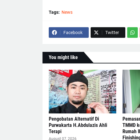
Tags:
News
Facebook
Twitter
You might like
Pengobatan Alternatif Di
Pemasan
Purwakarta H.Abdulazis Ahli
TMMD ke
Terapi
Rumah I
Finishin
August 07, 2026