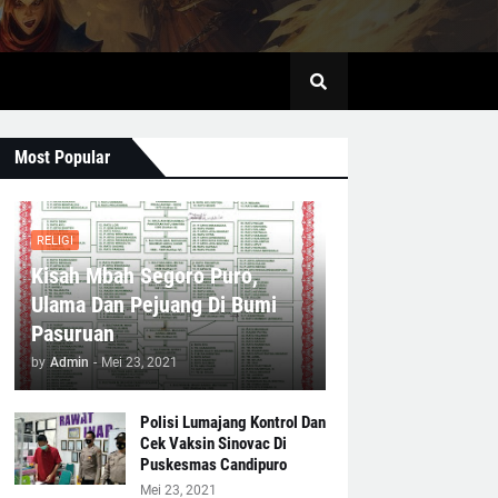
Most Popular
RELIGI
Kisah Mbah Segoro Puro,
Ulama Dan Pejuang Di Bumi
Pasuruan
by
Admin
-
Mei 23, 2021
Polisi Lumajang Kontrol Dan
Cek Vaksin Sinovac Di
Puskesmas Candipuro
Mei 23, 2021